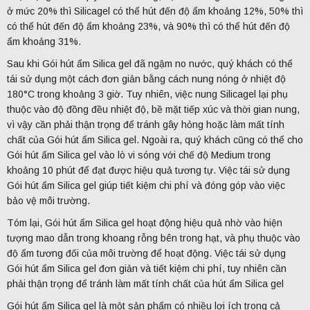
ở mức 20% thì Silicagel có thể hút đến độ ẩm khoảng 12%, 50% thì
có thể hút đến độ ẩm khoảng 23%, và 90% thì có thể hút đến độ
ẩm khoảng 31%.
Sau khi Gói hút ẩm Silica gel đã ngậm no nước, quý khách có thể
tái sử dụng một cách đơn giản bằng cách nung nóng ở nhiệt độ
180°C trong khoảng 3 giờ. Tuy nhiên, việc nung Silicagel lại phụ
thuộc vào độ đồng đều nhiệt độ, bề mặt tiếp xúc và thời gian nung,
vì vậy cần phải thận trọng để tránh gây hỏng hoặc làm mất tính
chất của Gói hút ẩm Silica gel. Ngoài ra, quý khách cũng có thể cho
Gói hút ẩm Silica gel vào lò vi sóng với chế độ Medium trong
khoảng 10 phút để đạt được hiệu quả tương tự. Việc tái sử dụng
Gói hút ẩm Silica gel giúp tiết kiệm chi phí và đóng góp vào việc
bảo vệ môi trường.
Tóm lại, Gói hút ẩm Silica gel hoạt động hiệu quả nhờ vào hiện
tượng mao dẫn trong khoang rỗng bên trong hạt, và phụ thuộc vào
độ ẩm tương đối của môi trường để hoạt động. Việc tái sử dụng
Gói hút ẩm Silica gel đơn giản và tiết kiệm chi phí, tuy nhiên cần
phải thận trọng để tránh làm mất tính chất của hút ẩm Silica gel
Gói hút ẩm Silica gel là một sản phẩm có nhiều lợi ích trong cả