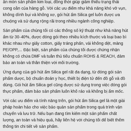
ăn mòn sản phẩm kim loại, đồng thời giúp giảm thiểu trạng thái
cong oằn của hàng gỗ. Với các ưu điểm như khả năng khó vỡ vụn,
không dính bụi và không xơ, gói hút ẩm Silica gel luôn được ưa
chuộng và sử dụng rộng rãi trong nhiều ngành công nghiệp.
Sản phẩm của chúng tôi có các thông số kỹ thuật như khả năng hút
ẩm từ 30-40%, được đóng gói theo nhiều kích thước và loại bao bì
khác nhau như giấy cotton, giấy tráng phấn, vải không dệt, màng
PE/OPP,… Đặc biệt, sản phẩm của chúng tôi được chứng nhận
không có chứa DMF và tuân thủ tiêu chuẩn ROHS & REACH, đảm
bảo an toàn và thân thiện với môi trường.
Ứng dụng của gói hút ẩm Silica gel rất đa dạng, từ đóng gói sản
phẩm dược, bộ chuẩn đoán y học, thiết bị điện tử đến đồ gỗ và đồ
dùng. Gói hút ẩm Silica gel cũng được sử dụng trong việc đóng gói
thực phẩm, đảm bảo sản phẩm luôn khô ráo và không bị ẩm mốc.
Với các ưu điểm và tính năng trên, gói hút ẩm Silica gel là một giải
pháp hoàn hảo cho việc bảo quản sản phẩm trong quá trình vận
chuyển và lưu trữ. Nếu bạn đang tìm kiếm một sản phẩm chất
lượng, an toàn và hiệu quả, hãy liên hệ với chúng tôi để biết thêm
thông tin chi tiết về sản phẩm.