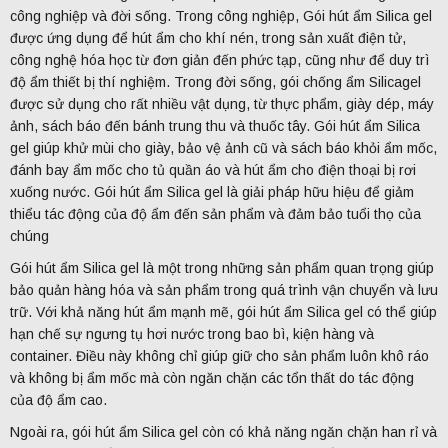
công nghiệp và đời sống. Trong công nghiệp, Gói hút ẩm Silica gel
được ứng dụng để hút ẩm cho khí nén, trong sản xuất điện tử,
công nghệ hóa học từ đơn giản đến phức tạp, cũng như để duy trì
độ ẩm thiết bị thí nghiệm. Trong đời sống, gói chống ẩm Silicagel
được sử dụng cho rất nhiều vật dụng, từ thực phẩm, giày dép, máy
ảnh, sách báo đến bánh trung thu và thuốc tây. Gói hút ẩm Silica
gel giúp khử mùi cho giày, bảo vệ ảnh cũ và sách báo khỏi ẩm mốc,
đánh bay ẩm mốc cho tủ quần áo và hút ẩm cho điện thoại bị rơi
xuống nước. Gói hút ẩm Silica gel là giải pháp hữu hiệu để giảm
thiểu tác động của độ ẩm đến sản phẩm và đảm bảo tuổi thọ của
chúng
Gói hút ẩm Silica gel là một trong những sản phẩm quan trọng giúp
bảo quản hàng hóa và sản phẩm trong quá trình vận chuyển và lưu
trữ. Với khả năng hút ẩm mạnh mẽ, gói hút ẩm Silica gel có thể giúp
hạn chế sự ngưng tụ hơi nước trong bao bì, kiện hàng và
container. Điều này không chỉ giúp giữ cho sản phẩm luôn khô ráo
và không bị ẩm mốc mà còn ngăn chặn các tổn thất do tác động
của độ ẩm cao.
Ngoài ra, gói hút ẩm Silica gel còn có khả năng ngăn chặn han rỉ và