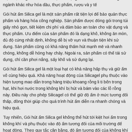
ngành khác như hóa dầu, thực phẩm, rượu và y tế
Gói hút ẩm Silica gel là một sản phẩm rất tiện lợi để bảo quản thực
phẩm và hàng hóa công nghiệp. Sản phẩm được đóng gói trong túi
giấy nhỏ gọn, tiết kiệm chi phí và đảm bảo an toàn cho vật dụng và
thực phẩm. Ưu điểm của sản phẩm đó là dạng khô, không ăn mòn,
đủ độ cứng nhất định, không dễ bị vỡ vụn và thuận tiện khi sử
dụng. Sản phẩm cũng có khả năng thấm hút mạnh mẽ và nhanh
chóng, không dễ hỏng hay chảy. Ngoài ra, sản phẩm có thể tái sử
dụng, chỉ cần phơi nắng, sấy khô và sử dụng lại.
Gói hút ẩm Silica gel là một loại hạt có khả năng hấp thụ và giữ ẩm
vô cùng hiệu quả. Khả năng hoạt động của Silicagel phụ thuộc vào
hiện tượng mao dẫn trong hàng triệu khoang rỗng li ti bên trong
hạt, khi hơi nước trong không khí bị hút và bám vào các lỗ rỗng
này. Điều này cho phép Silicagel có thể giữ độ ẩm ở mức tương đối
thấp, đồng thời giúp cho quá trình hút ẩm diễn ra nhanh chóng và
hiệu quả.
Tuy nhiên, Gói hút ẩm Silica gel không thể hút tới kiệt hơi ẩm trong
không khí và phụ thuộc vào độ ẩm tương đối của môi trường để
hoạt động. Theo quy tắc cân bằng, độ ẩm tương đối của không khí