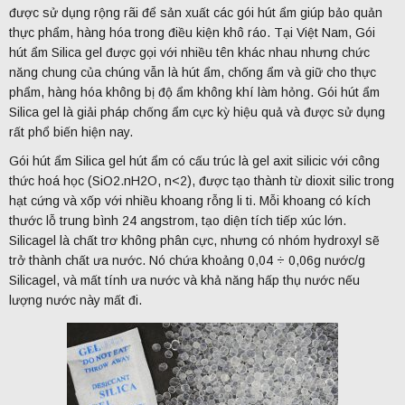
được sử dụng rộng rãi để sản xuất các gói hút ẩm giúp bảo quản
thực phẩm, hàng hóa trong điều kiện khô ráo. Tại Việt Nam, Gói
hút ẩm Silica gel được gọi với nhiều tên khác nhau nhưng chức
năng chung của chúng vẫn là hút ẩm, chống ẩm và giữ cho thực
phẩm, hàng hóa không bị độ ẩm không khí làm hỏng. Gói hút ẩm
Silica gel là giải pháp chống ẩm cực kỳ hiệu quả và được sử dụng
rất phổ biến hiện nay.
Gói hút ẩm Silica gel hút ẩm có cấu trúc là gel axit silicic với công
thức hoá học (SiO2.nH2O, n<2), được tạo thành từ dioxit silic trong
hạt cứng và xốp với nhiều khoang rỗng li ti. Mỗi khoang có kích
thước lỗ trung bình 24 angstrom, tạo diện tích tiếp xúc lớn.
Silicagel là chất trơ không phân cực, nhưng có nhóm hydroxyl sẽ
trở thành chất ưa nước. Nó chứa khoảng 0,04 ÷ 0,06g nước/g
Silicagel, và mất tính ưa nước và khả năng hấp thụ nước nếu
lượng nước này mất đi.