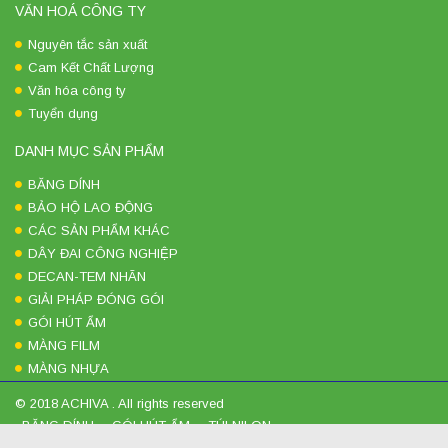
VĂN HOÁ CÔNG TY
Nguyên tắc sản xuất
Cam Kết Chất Lượng
Văn hóa công ty
Tuyển dụng
DANH MỤC SẢN PHẨM
BĂNG DÍNH
BẢO HỘ LAO ĐỘNG
CÁC SẢN PHẨM KHÁC
DÂY ĐAI CÔNG NGHIỆP
DECAN-TEM NHÃN
GIẢI PHÁP ĐÓNG GÓI
GÓI HÚT ẨM
MÀNG FILM
MÀNG NHỰA
© 2018 ACHIVA . All rights reserved
BĂNG DÍNH
GÓI HÚT ẨM
TÚI NILON