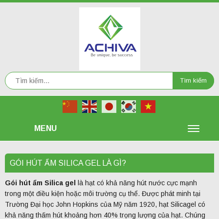
Tìm
Tìm kiếm
kiếm:
MENU
TOGG
NAVIG
GÓI HÚT ẨM SILICA GEL LÀ GÌ?
Gói hút ẩm Silica gel
là hạt có khả năng hút nước cực mạnh
trong một điều kiện hoặc môi trường cụ thể. Được phát minh tại
Trường Đại học John Hopkins của Mỹ năm 1920, hạt Silicagel có
khả năng thấm hút khoảng hơn 40% trọng lượng của hạt. Chúng