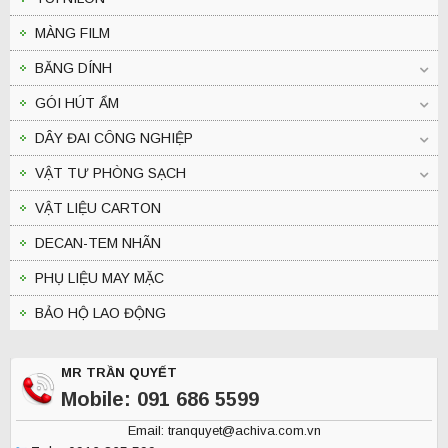
MÀNG FILM
BĂNG DÍNH
GÓI HÚT ẨM
DÂY ĐAI CÔNG NGHIỆP
VẬT TƯ PHÒNG SẠCH
VẬT LIỆU CARTON
DECAN-TEM NHÃN
PHỤ LIỆU MAY MẶC
BẢO HỘ LAO ĐỘNG
MR TRẦN QUYẾT
Mobile: 091 686 5599
Email: tranquyet@achiva.com.vn