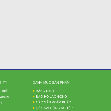
G TY
DANH MỤC SẢN PHẨM
 xuất
BĂNG DÍNH
 Lượng
BẢO HỘ LAO ĐỘNG
ty
CÁC SẢN PHẨM KHÁC
DÂY ĐAI CÔNG NGHIỆP