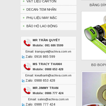
VẬT LIỆU CARTON
BĂNG DÍ
DECAN-TEM NHÃN
PHỤ LIỆU MAY MẶC
BẢO HỘ LAO ĐỘNG
MR TRẦN QUYẾT
Mobile: 091 686 5599
Email: tranquyet@achiva.com.vn
Zalo: 0916 865 599
MS TRACY THANH
BD BOPP
Mobile: 0988 653 428
Email: kieuthanh@achiva.com.vn
Zalo: 0988 653 428
MR JIMMY TRAN
Mobile: 0986 777 424
Email: sales@achiva.com.vn
Zalo: 0986 777 424