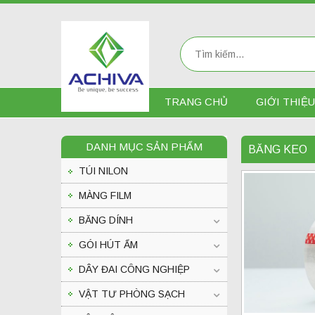
Tìm
kiếm:
TRANG CHỦ
GIỚI THIỆU
DANH MỤC SẢN PHẨM
BĂNG KEO
TÚI NILON
MÀNG FILM
BĂNG DÍNH
GÓI HÚT ẨM
DÂY ĐAI CÔNG NGHIỆP
VẬT TƯ PHÒNG SẠCH