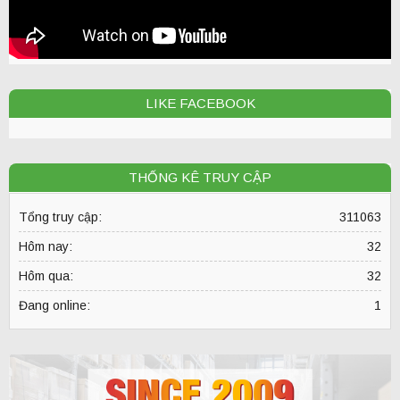
LIKE FACEBOOK
THỐNG KÊ TRUY CẬP
Tổng truy cập:
311063
Hôm nay:
32
Hôm qua:
32
Đang online:
1