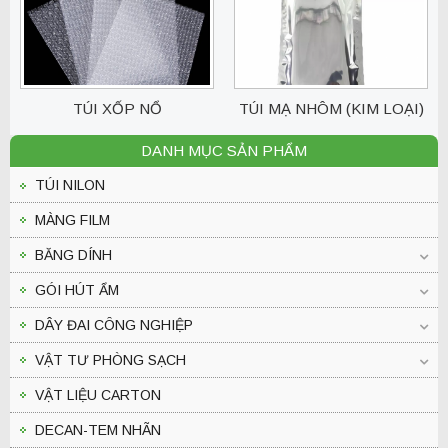
TÚI XỐP NỔ
TÚI MẠ NHÔM (KIM LOẠI)
CHỐNG TĨNH ĐIỆN
DANH MỤC SẢN PHẨM
TÚI NILON
MÀNG FILM
BĂNG DÍNH
GÓI HÚT ẨM
DÂY ĐAI CÔNG NGHIỆP
VẬT TƯ PHÒNG SẠCH
VẬT LIỆU CARTON
DECAN-TEM NHÃN