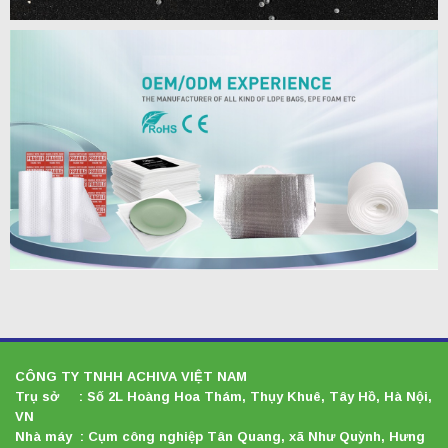
CÔNG TY TNHH ACHIVA VIỆT NAM
Trụ sở : Số 2L Hoàng Hoa Thám, Thụy Khuê, Tây Hồ, Hà Nội,
VN
Nhà máy : Cụm công nghiệp Tân Quang, xã Như Quỳnh, Hưng