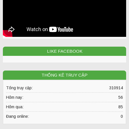
LIKE FACEBOOK
THỐNG KÊ TRUY CẬP
Tổng truy cập:
310914
Hôm nay:
56
Hôm qua:
85
Đang online:
0